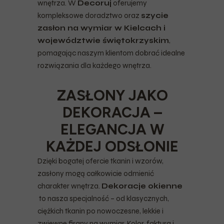
wnętrza. W
Decoruj
oferujemy
kompleksowe doradztwo oraz
szycie
zasłon na wymiar w Kielcach i
województwie świętokrzyskim
,
pomagając naszym klientom dobrać idealne
rozwiązania dla każdego wnętrza.
ZASŁONY JAKO
DEKORACJA –
ELEGANCJA W
KAŻDEJ ODSŁONIE
Dzięki bogatej ofercie tkanin i wzorów,
zasłony mogą całkowicie odmienić
charakter wnętrza.
Dekoracje okienne
to nasza specjalność – od klasycznych,
ciężkich tkanin po nowoczesne, lekkie i
zwiewne firany na wymiar. Kolor, faktura i