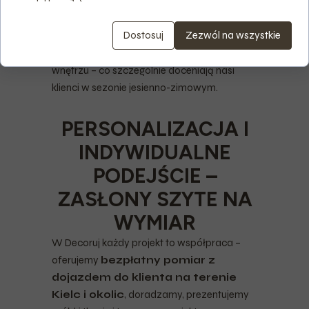
wpływać na komfort akustyczny
i
termiczny w domu. Grubsze tkaniny świetnie
Dostosuj
Zezwól na wszystkie
tłumią dźwięki z zewnątrz i pomagają
utrzymać odpowiednią temperaturę we
wnętrzu – co szczególnie doceniają nasi
klienci w sezonie jesienno-zimowym.
PERSONALIZACJA I
INDYWIDUALNE
PODEJŚCIE –
ZASŁONY SZYTE NA
WYMIAR
W Decoruj każdy projekt to współpraca –
oferujemy
bezpłatny pomiar z
dojazdem do klienta na terenie
Kielc i okolic
, doradzamy, prezentujemy