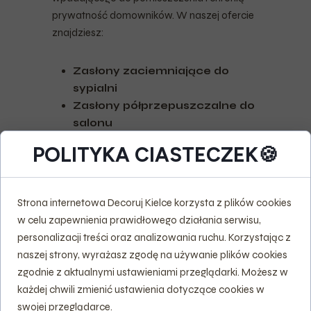
prywatność domowników. W naszej ofercie
znajdziesz:
Zasłony zaciemniające do
sypialni
Zasłony półprzepuszczalne do
salonu
Zasłony transparentne i firany
POLITYKA CIASTECZEK🍪
dekoracyjne
Każde z tych rozwiązań szyjemy na wymiar,
z dbałością o detale, aby idealnie pasowały
Strona internetowa Decoruj Kielce korzysta z plików cookies
do okna i potrzeb klienta.
w celu zapewnienia prawidłowego działania serwisu,
personalizacji treści oraz analizowania ruchu. Korzystając z
LEPSZA AKUSTYKA I
naszej strony, wyrażasz zgodę na używanie plików cookies
IZOLACJA
zgodnie z aktualnymi ustawieniami przeglądarki. Możesz w
każdej chwili zmienić ustawienia dotyczące cookies w
Nie każdy wie, że
zasłony mogą
swojej przeglądarce.